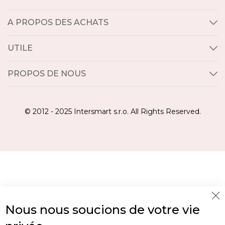
A PROPOS DES ACHATS
UTILE
PROPOS DE NOUS
© 2012 - 2025 Intersmart s.r.o. All Rights Reserved.
Cl
Nous nous soucions de votre vie
Co
Ba