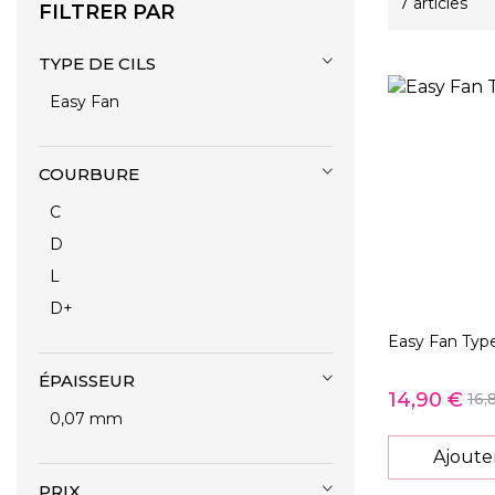
7
articles
FILTRER PAR
TYPE DE CILS
Easy Fan
COURBURE
C
D
L
D+
Easy Fan Type
ÉPAISSEUR
14,90 €
16,
0,07 mm
Ajoute
PRIX