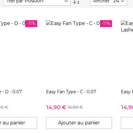
Trier par
Afficher
ordre
décroissant
-11%
-11%
 - D - 0.07
Easy Fan Type - C - 0.07
Easy 
14,90 €
14,9
80 €
16,80 €
r au panier
Ajouter au panier